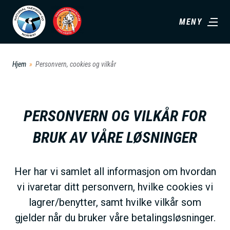
H
MENY
o
p
p
Hjem
Personvern, cookies og vilkår
t
i
l
PERSONVERN OG VILKÅR FOR
h
o
BRUK AV VÅRE LØSNINGER
v
e
Her har vi samlet all informasjon om hvordan
d
vi ivaretar ditt personvern, hvilke cookies vi
i
lagrer/benytter, samt hvilke vilkår som
n
gjelder når du bruker våre betalingsløsninger.
n