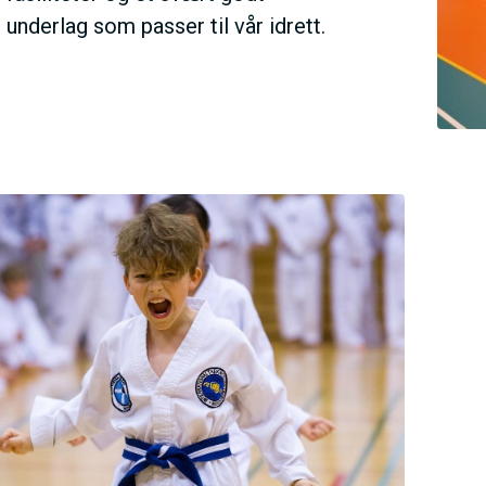
underlag som passer til vår idrett.
V
E
D
O
M
A