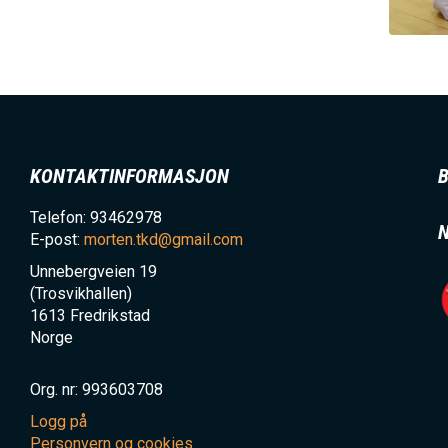
KONTAKTINFORMASJON
Telefon: 93462978
E-post:
morten.tkd@gmail.com
Unnebergveien 19
(Trosvikhallen)
1613
Fredrikstad
Norge
Org. nr: 993603708
Logg på
Personvern og cookies