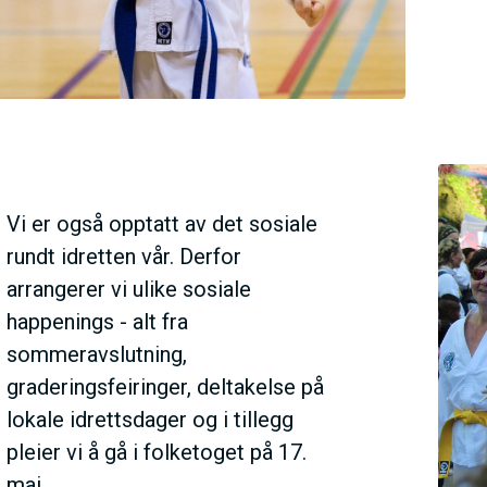
N
M
E
N
Vi er også opptatt av det sosiale
rundt idretten vår. Derfor
U
arrangerer vi ulike sosiale
happenings - alt fra
sommeravslutning,
graderingsfeiringer, deltakelse på
lokale idrettsdager og i tillegg
pleier vi å gå i folketoget på 17.
mai.