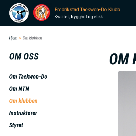
H
Fredrikstad Taekwon-Do Klubb
o
Kvalitet, trygghet og etikk
p
p
Hjem
Om klubben
t
i
OM 
OM OSS
l
h
Om Taekwon-Do
o
I
v
Om NTN
e
Om klubben
d
Instruktører
i
n
Styret
n