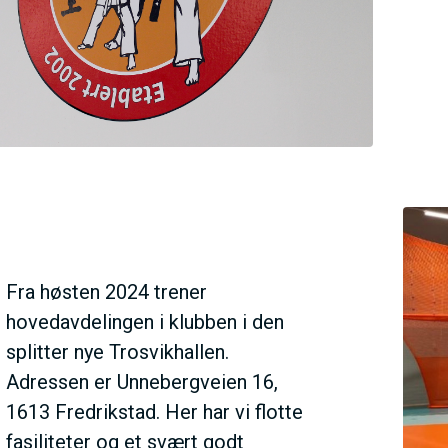
E
N
U
S
A
Fra høsten 2024 trener
C
hovedavdelingen i klubben i den
splitter nye Trosvikhallen.
T
Adressen er Unnebergveien 16,
1613 Fredrikstad. Her har vi flotte
fasiliteter og et svært godt