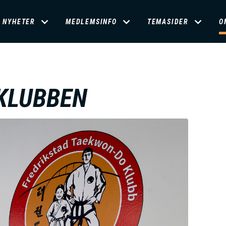
D
NYHETER
MEDLEMSINFO
TEMASIDER
O
O
M
KLUBBEN
A
N
M