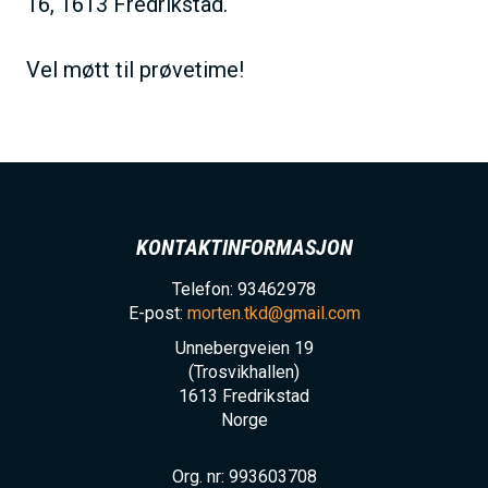
16, 1613 Fredrikstad.
h
o
Vel møtt til prøvetime!
l
d
KONTAKTINFORMASJON
Telefon: 93462978
E-post:
morten.tkd@gmail.com
Unnebergveien 19
(Trosvikhallen)
1613
Fredrikstad
Norge
Org. nr: 993603708