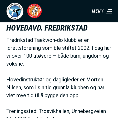
H
MENY
o
p
HOVEDAVD. FREDRIKSTAD
p
t
Fredrikstad Taekwon-do klubb er en
i
idrettsforening som ble stiftet 2002. I dag har
l
vi over 100 utøvere – både barn, ungdom og
h
voksne.
o
v
Hovedinstruktør og dagligleder er Morten
e
Nilsen, som i sin tid grunnla klubben og har
d
viet mye tid til å bygge den opp.
i
n
Treningssted: Trosvikhallen, Unnebergveien
n