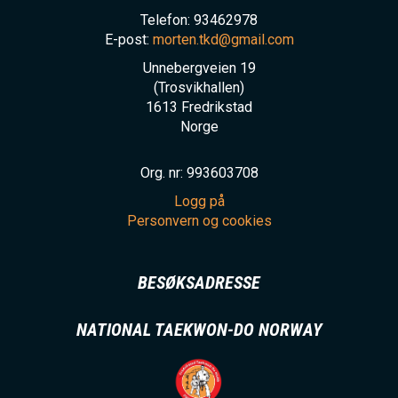
Telefon: 93462978
E-post:
morten.tkd@gmail.com
Unnebergveien 19
(Trosvikhallen)
1613
Fredrikstad
Norge
Org. nr: 993603708
Logg på
Personvern og cookies
BESØKSADRESSE
NATIONAL TAEKWON-DO NORWAY