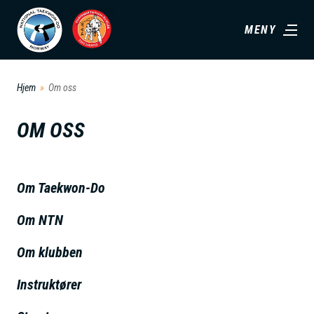
H
MENY
o
p
p
Hjem
Om oss
t
i
OM OSS
l
h
o
Om Taekwon-Do
v
Om NTN
e
d
Om klubben
i
n
Instruktører
n