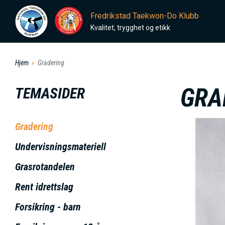
H
Fredrikstad Taekwon-Do Klubb
o
Kvalitet, trygghet og etikk
p
p
Hjem
Gradering
t
i
GRA
TEMASIDER
l
h
Gradering
o
I
v
Undervisningsmateriell
e
Grasrotandelen
d
Rent idrettslag
i
n
Forsikring - barn
n