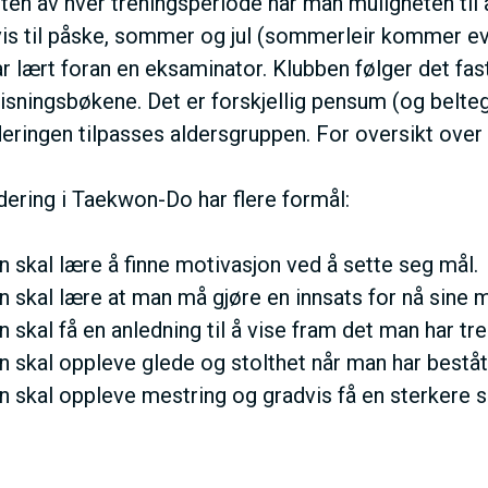
tten av hver treningsperiode har man muligheten til å
N
vis til påske, sommer og jul (sommerleir kommer eve
r lært foran en eksaminator. Klubben følger det fas
M
isningsbøkene. Det er forskjellig pensum (og beltegra
deringen tilpasses aldersgruppen. For oversikt over 
E
dering i Taekwon-Do har flere formål:
N
 skal lære å finne motivasjon ved å sette seg mål.
U
 skal lære at man må gjøre en innsats for nå sine m
 skal få en anledning til å vise fram det man har tre
 skal oppleve glede og stolthet når man har beståt
 skal oppleve mestring og gradvis få en sterkere sel