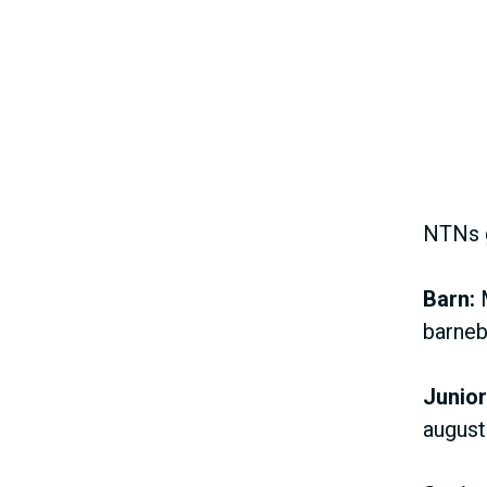
NTNs g
Barn:
M
barneb
Junior
august 