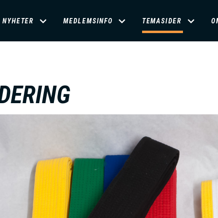
D
NYHETER
MEDLEMSINFO
TEMASIDER
O
O
M
DERING
A
N
M