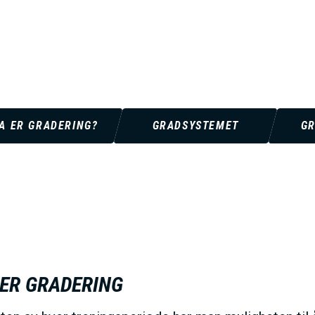
V
E
D
A ER GRADERING?
GRADSYSTEMET
GR
O
M
A
ER GRADERING