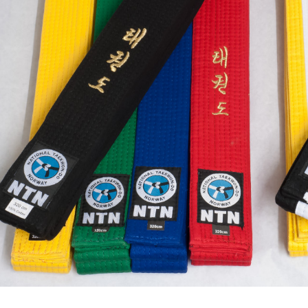
E
N
U
S
A
C
T