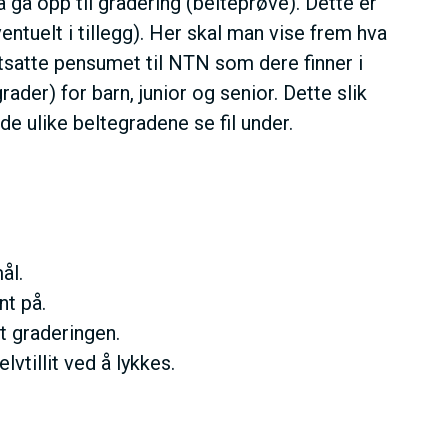
 gå opp til gradering (belteprøve). Dette er
ntuelt i tillegg). Her skal man vise frem hva
tsatte pensumet til NTN som dere finner i
der) for barn, junior og senior. Dette slik
de ulike beltegradene se fil under.
ål.
nt på.
t graderingen.
vtillit ved å lykkes.