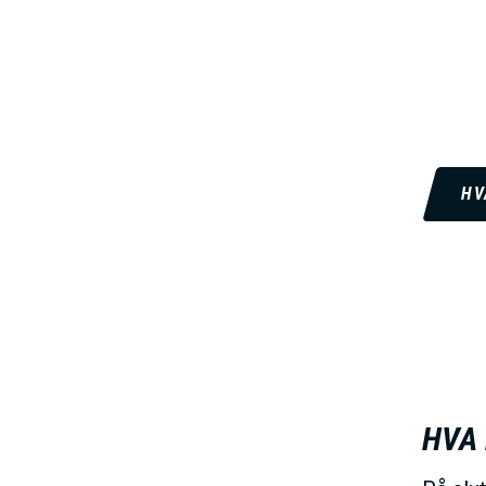
HV
I
HVA 