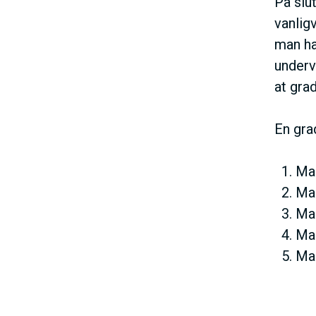
På slu
vanlig
man ha
underv
at gra
En gra
Man
Man
Man
Man
Man