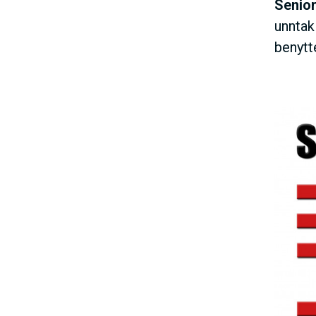
Senior
unntak
benytte