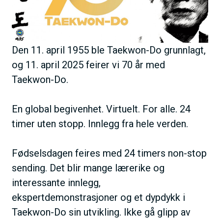
e
h
o
l
Den 11. april 1955 ble Taekwon-Do grunnlagt,
d
og 11. april 2025 feirer vi 70 år med
Taekwon-Do.
En global begivenhet. Virtuelt. For alle. 24
timer uten stopp. Innlegg fra hele verden.
Fødselsdagen feires med 24 timers non-stop
sending. Det blir mange lærerike og
interessante innlegg,
ekspertdemonstrasjoner og et dypdykk i
Taekwon-Do sin utvikling. Ikke gå glipp av