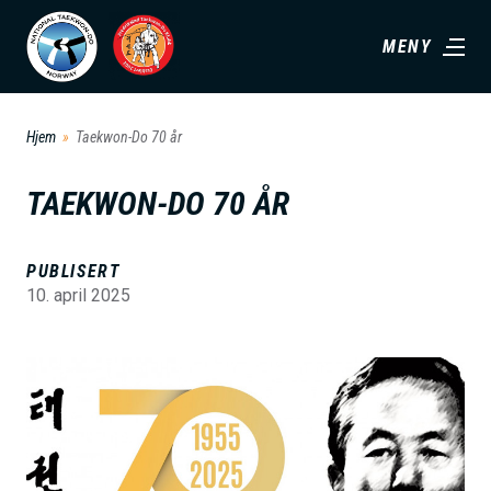
H
MENY
o
p
p
Hjem
Taekwon-Do 70 år
t
i
TAEKWON-DO 70 ÅR
l
h
PUBLISERT
o
10. april 2025
v
e
B
d
i
i
l
n
d
n