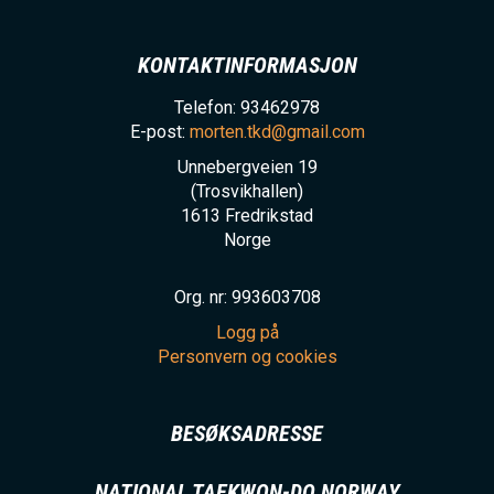
KONTAKTINFORMASJON
Telefon: 93462978
E-post:
morten.tkd@gmail.com
Unnebergveien 19
(Trosvikhallen)
1613
Fredrikstad
Norge
Org. nr: 993603708
Logg på
Personvern og cookies
BESØKSADRESSE
NATIONAL TAEKWON-DO NORWAY