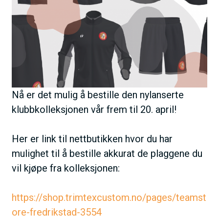
e
h
o
l
d
Nå er det mulig å bestille den nylanserte
klubbkolleksjonen vår frem til 20. april!
Her er link til nettbutikken hvor du har
mulighet til å bestille akkurat de plaggene du
vil kjøpe fra kolleksjonen:
https://shop.trimtexcustom.no/pages/teamst
ore-fredrikstad-3554