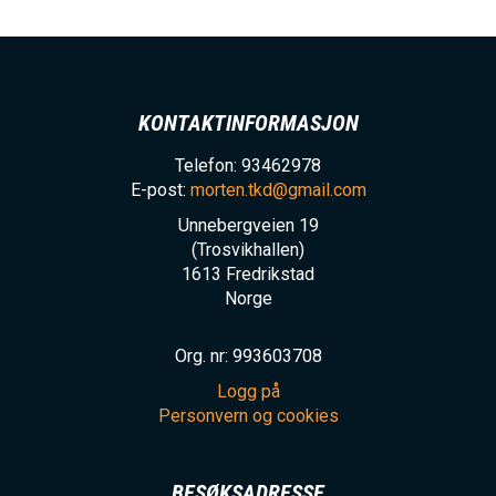
KONTAKTINFORMASJON
Telefon: 93462978
E-post:
morten.tkd@gmail.com
Unnebergveien 19
(Trosvikhallen)
1613
Fredrikstad
Norge
Org. nr: 993603708
Logg på
Personvern og cookies
BESØKSADRESSE