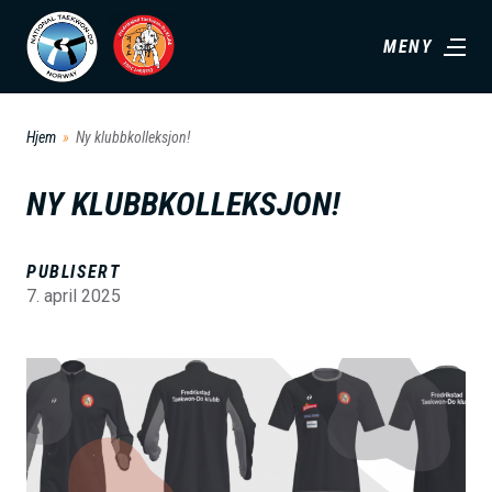
H
MENY
o
p
p
Hjem
Ny klubbkolleksjon!
t
i
NY KLUBBKOLLEKSJON!
l
h
PUBLISERT
o
7. april 2025
v
e
B
d
i
i
l
n
d
n