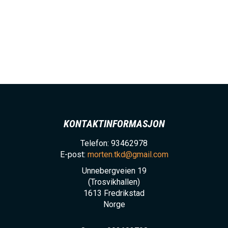
KONTAKTINFORMASJON
Telefon: 93462978
E-post:
morten.tkd@gmail.com
Unnebergveien 19
(Trosvikhallen)
1613
Fredrikstad
Norge