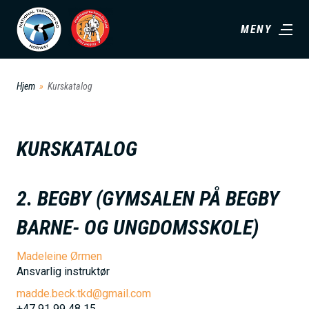
H
MENY
o
p
p
Hjem
Kurskatalog
t
i
l
KURSKATALOG
h
o
2. BEGBY (GYMSALEN PÅ BEGBY
v
e
BARNE- OG UNGDOMSSKOLE)
d
Madeleine Ørmen
i
Ansvarlig instruktør
n
madde.beck.tkd@gmail.com
n
+47 91 99 48 15