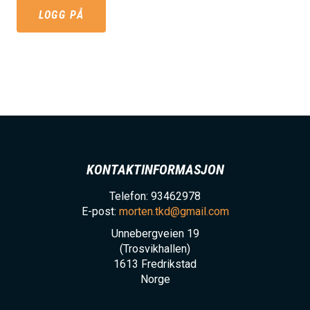
h
LOGG PÅ
o
l
d
KONTAKTINFORMASJON
Telefon: 93462978
E-post:
morten.tkd@gmail.com
Unnebergveien 19
(Trosvikhallen)
1613
Fredrikstad
Norge