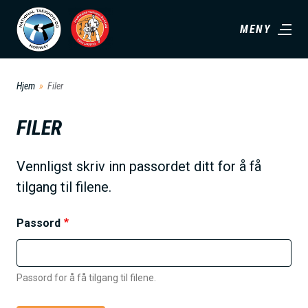
H
MENY
o
p
p
Hjem
Filer
t
i
FILER
l
h
Vennligst skriv inn passordet ditt for å få
o
tilgang til filene.
v
e
Passord
d
i
n
Passord for å få tilgang til filene.
n